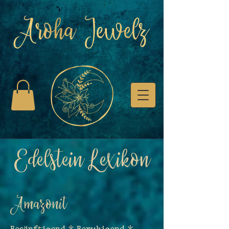
Edelstein Lexikon
Amazonit
Besänftigend * Beruhigend *