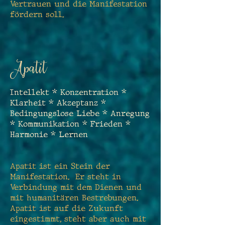
Vertrauen und die Manifestation
fördern soll.
Apatit
Intellekt * Konzentration *
Klarheit * Akze
ptanz *
Bedingungslose Liebe * Anregung
* Kommunikation * Frieden *
Harmonie * Lernen
Apatit ist ein Stein der
Manifestation. Er steht in
Verbindung mit dem Dienen und
mit humanitären Bestrebungen.
Apatit ist auf die Zukunft
eingestimmt, steht aber auch mit