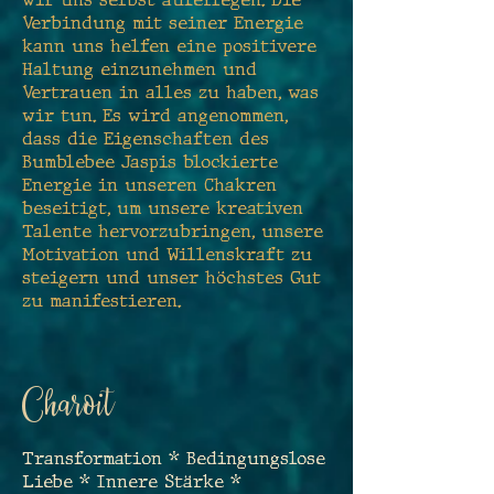
Verbindung mit seiner Energie
kann uns helfen eine positivere
Haltung einzunehmen und
Vertrauen in alles zu haben, was
wir tun. Es wird angenommen,
dass die Eigenschaften des
Bumblebee Jaspis blockierte
Energie in unseren Chakren
beseitigt, um unsere kreativen
Talente hervorzubringen, unsere
Motivation und Willenskraft zu
steigern und unser höchstes Gut
zu manifestieren.
Charoit
Transformation * Bedingungslose
Liebe * Innere Stärke *