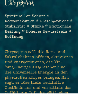
Chrysopras
Spiritueller Schutz *
Kommunikation * Gleichgewicht *
Stabilität * Stärke * Emotionale
Heilung * Höheres Bewusstsein *
Hoffnung
Chrysopras soll die Herz- und
Sakralchakren öffnen, aktivieren
und energetisieren, die Yin-
Yang-Energie ausgleichen und
die universelle Energie in den
physischen Körper bringen. Man
sagt, er löse tiefe meditative
Zustände aus und vermittele das
Gefühl, ein Teil des göttlichen
Ganzen zu sein. Der Chrysopras
fördert die Hoffnung und
ermutigt zur Treue in