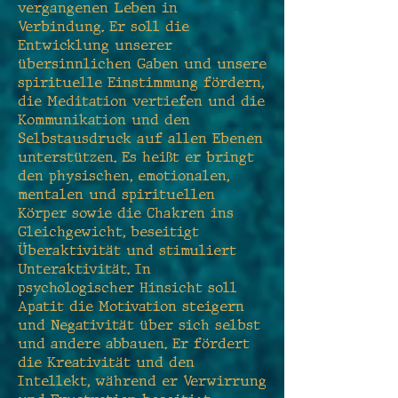
vergangenen Leben in
Verbindung. Er soll die
Entwicklung unserer
übersinnlichen Gaben und unsere
spirituelle Einstimmung fördern,
die Meditation vertiefen und die
Kommunikation und den
Selbstausdruck auf allen Ebenen
unterstützen. Es heißt er bringt
den physischen, emotionalen,
mentalen und spirituellen
Körper sowie die Chakren ins
Gleichgewicht, beseitigt
Überaktivität und stimuliert
Unteraktivität. In
psychologischer Hinsicht soll
Apatit die Motivation steigern
und Negativität über sich selbst
und andere abbauen. Er fördert
die Kreativität und den
Intellekt, während er Verwirrung