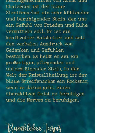
Heileigenschaften von Achat und
Chalcedon ist der blaue
Streifenachat ein sehr kühlender
und beruhigender Stein, der uns
ein Gefühl von Frieden und Ruhe
vermitteln soll. Er ist ein
kraftvoller Halsheiler und soll
den verbalen Ausdruck von
Gedanken und Gefühlen
bestärken. Es heißt er sei ein
großartiger, pflegender und
unterstützender Stein. In der
Welt der Kristallheilung ist der
blaue Streifenachat ein Rockstar,
wenn es darum geht, einen
überaktiven Geist zu beruhigen
und die Nerven zu beruhigen.
Bumblebee Jaspis