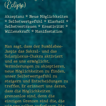
(Eclipse)
Akzeptanz * Neue Möglichkeiten
* Selbstwertgefühl * Klarheit *
Selbstvertrauen * Kreativität *
Willenskraft * Manifestation
Man sagt, dass der Bumblebee-
Jaspis das Sakral- und das
Solarplexus-Chakra aktiviert
und es uns ermöglicht,
Veränderungen zu akzeptieren,
neue Möglichkeiten zu finden,
unser Selbstwertgefühl zu
steigern und Entscheidungen zu
treffen. Er erinnert uns daran,
dass die Möglichkeiten
grenzenlos sind, denn die
einzigen Grenzen sind die, die
wir uns selbst auferlegen. Die