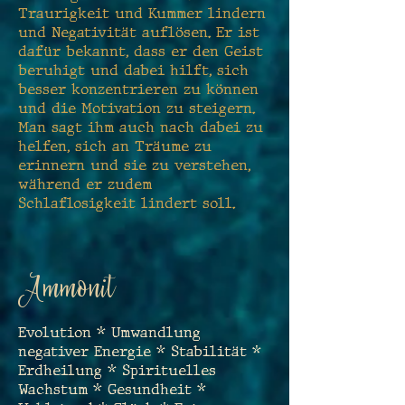
Traurigkeit und Kummer lindern
und Negativität auflösen. Er ist
dafür bekannt, dass er den Geist
beruhigt und dabei hilft, sich
besser konzentrieren zu können
und die Motivation zu steigern.
Man sagt ihm auch nach dabei zu
helfen, sich an Träume zu
erinnern und sie zu verstehen,
während er zudem
Schlaflosigkeit lindert soll.
Ammonit
Evolution * Umwandlung
negativer Energie * Stabilität *
Erdheilung * Spirituelles
Wachstum * Gesundheit *