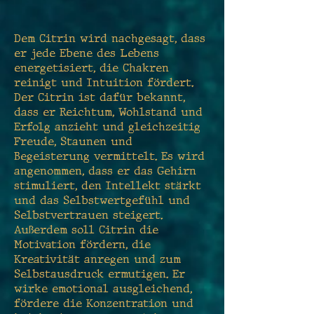
Dem Citrin wird nachgesagt, dass
er jede Ebene des Lebens
energetisiert, die Chakren
reinigt und Intuition fördert.
Der Citrin ist dafür bekannt,
dass er Reichtum, Wohlstand und
Erfolg anzieht und gleichzeitig
Freude, Staunen und
Begeisterung vermittelt. Es wird
angenommen, dass er das Gehirn
stimuliert, den Intellekt stärkt
und das Selbstwertgefühl und
Selbstvertrauen steigert.
Außerdem soll Citrin die
Motivation fördern, die
Kreativität anregen und zum
Selbstausdruck ermutigen. Er
wirke emotional ausgleichend,
fördere die Konzentration und