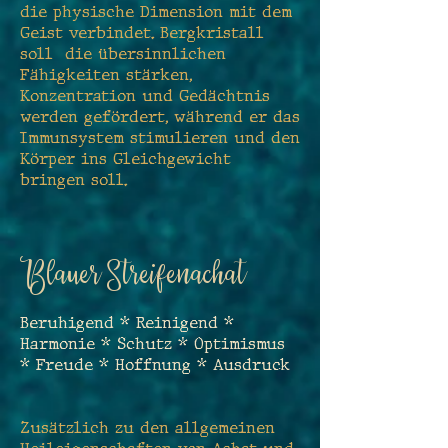
die physische Dimension mit dem
Geist verbindet. Bergkristall
soll die übersinnlichen
Fähigkeiten stärken,
Konzentration und Gedächtnis
werden gefördert, während er das
Immunsystem stimulieren und den
Körper ins Gleichgewicht
bringen soll.
Blauer Streifenachat
Beruhigend * Reinigend *
Harmonie * Schutz * Optimismus
* Freude * Hoffnung * Ausdruck
Zusätzlich zu den allgemeinen