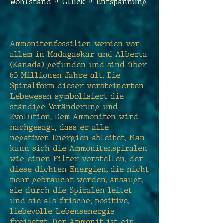
Wohlstand * Glück * Entspannung
Ammonitenfossilien werden vor
allem in Madagaskar und Alberta
(Kanada) gefunden und sind über
65 Millionen Jahre alt. Die
Spiralform dieser versteinerten
Lebewesen symbolisiert die
ständige Veränderung und
Evolution. Dem Ammoniten wird
nachgesagt, dass er alle
negativen Energien ableitet. Man
kann sich die Ammonitenspiralen
wie einen Filter vorstellen, der
diese dichten Energien, die nicht
mehr gebraucht werden, ansaugt,
sie durch die Spiralen leitet
und sie als frische, positive,
liebevolle Lebensenergie
freisetzt. Der Ammonit ist ein