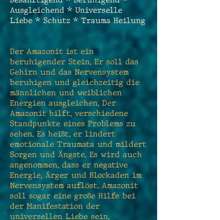
Ausgleichend * Universelle
Liebe * Schutz * Trauma Heilung
Der Amazonit ist ein
beruhigender Stein. Er soll das
Gehirn und das Nervensystem
beruhigen und gleichzeitig die
männlichen und weiblichen
Energien ausgleichen. Der
Amazonit hilft, verschiedene
Standpunkte eines Problems zu
sehen. Es heißt, er lindert
emotionale Traumata und mildert
Sorgen und Ängste. Es wird auch
angenommen, dass er negative
Energie, Ärger und Blockaden im
Nervensystem auflöst. Amazonit
soll sogar eine große Hilfe bei
der Manifestation der
universellen Liebe sein.