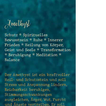
Amethyst
Schutz * Spirituelles
Bewusstsein * Ruhe * Innerer
Frieden * Heilung von Körper,
Geist und Seele * Transformation
* Beruhigung * Meditation *
Balance
Der Amethyst ist ein kraftvoller
Heil- und Schutzstein und soll
Stress und Anspannung lindern,
Reizbarkeit beruhigen,
Stimmungsschwankungen
ausgleichen, Ärger, Wut, Furcht
und Ängste vertreiben. Er soll