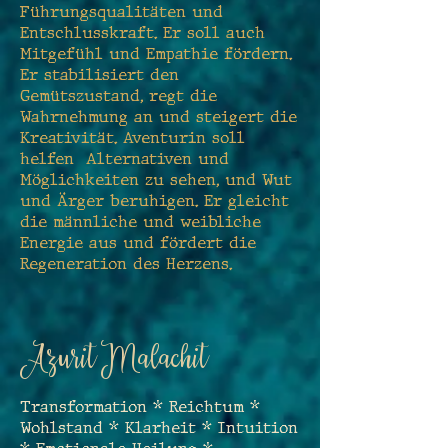
Führungsqualitäten und
Entschlusskraft. Er soll auch
Mitgefühl und Empathie fördern.
Er stabilisiert den
Gemütszustand, regt die
Wahrnehmung an und steigert die
Kreativität. Aventurin soll
helfen Alternativen und
Möglichkeiten zu sehen, und Wut
und Ärger beruhigen. Er gleicht
die männliche und weibliche
Energie aus und fördert die
Regeneration des Herzens.
Azurit Malachit
Transformation * Reichtum *
Wohlstand * Klarheit * Intuition