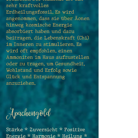
sehr kraftvolles
Erdheilungsfossil. Es wird
angenommen, dass sie über Äonen
hinweg kosmische Energie
absorbiert haben und dazu
beitragen, die Lebenskraft (Chi)
im Inneren zu stimulieren. Es
wird oft empfohlen, einen
Ammoniten im Haus aufzustellen
oder zu tragen, um Gesundheit,
Wohlstand und Erfolg sowie
Glück und Entspannung
anzuziehen.
Apacheng
old
Stärke * Zuversicht * Positive
Energie * Harmonie * Heilung *