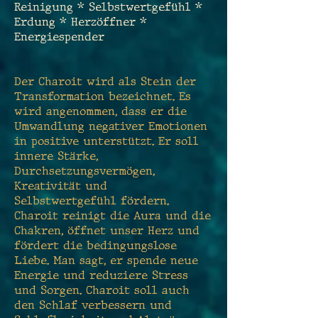
Reinigung * Selbstwertgefühl *
Erdung * Herzöffner *
Energiespender
Der Charoit wird als Stein der
Transformation bezeichnet. Es
wird angenommen, dass er die
Umwandlung negativer Emotionen
in positive unterstützt. Er soll
innere Stärke,
Durchsetzungsvermögen,
Kreativität und
Selbstwertgefühl fördern.
Charoit reinigt die Aura und die
Chakren, öffnet unser Herz und
fördert die bedingungslose
Liebe. Man sagt, er spende neue
Energie und reduziere Stress
und Sorgen. Charoit soll auch
den Schlaf verbessern und