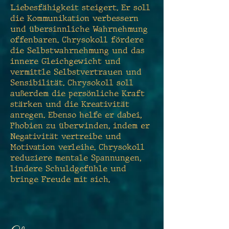
Liebesfähigkeit steigert. Er soll
die Kommunikation verbessern
und übersinnliche Wahrnehmung
offenbaren. Chrysokoll fördere
die Selbstwahrnehmung und das
innere Gleichgewicht und
vermittle Selbstvertrauen und
Sensibilität. Chrysokoll soll
außerdem die persönliche Kraft
stärken und die Kreativität
anregen. Ebenso helfe er dabei,
Phobien zu überwinden, indem er
Negativität vertreibe und
Motivation verleihe. Chrysokoll
reduziere mentale Spannungen,
lindere Schuldgefühle und
bringe Freude mit sich.