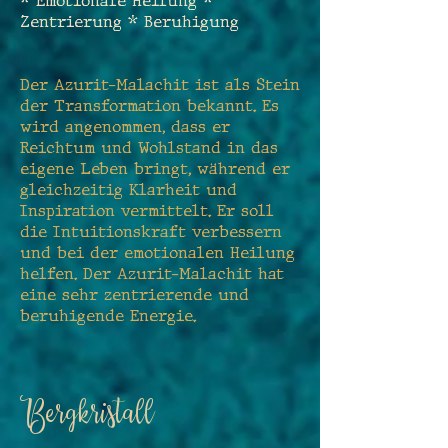
* Emotionale Heilung *
Zentrierung * Beruhigung
Der Azurit-Malachit ist als Stein
der Transformation bekannt. Es
wird angenommen, dass er
Reichtum und Wohlstand in das
eigene Leben bringt, während er
gleichzeitig Klarheit und
Inspiration vermittelt. Er soll
die Intuitionskraft verbessern
und bei der emotionalen Heilung
helfen. Der Azurit-Malachit hat
eine sehr zentrierende und
beruhigende Energie.
B
ergkristall