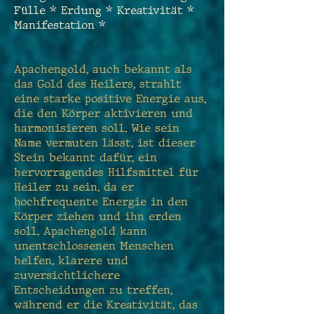
Fülle * Erdung * Kreativität *
Manifestation *
Apachengold, auch bekannt als
das Gold des Heilers, strahlt
eine starke positive Energie aus,
die den Körper aktivieren und
harmonisieren soll. Wie sein
Name vermuten lässt, ist dieser
Stein bekannt dafür, ein
hervorragendes Hilfsmittel für
Heiler zu sein, da er
hochfrequente Energie in den
Körper ziehen und ihn erden
soll. Apachengold kann
unentschlossenen Menschen
helfen, klarere und
zuversichtlichere
Entscheidungen zu treffen,
während er die Kreativität, das