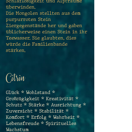
Schlaflosigkeit und Alpträume
überwinden.
Die Mongolen stellten aus dem
purpurroten Stein
Ziergegenstände her und gaben
üblicherweise einen Stein in ihr
Teewasser. Sie glaubten, dies
würde die Familienbande
stärken.
Citrin
Glück * Wohlstand *
Großzügigkeit * Kreativität *
Schutz * Stärke * Ausrichtung *
Zuversicht * Stabilität *
Komfort * Erfolg * Wahrheit *
Lebensfreude * Spirituelles
Wachstum