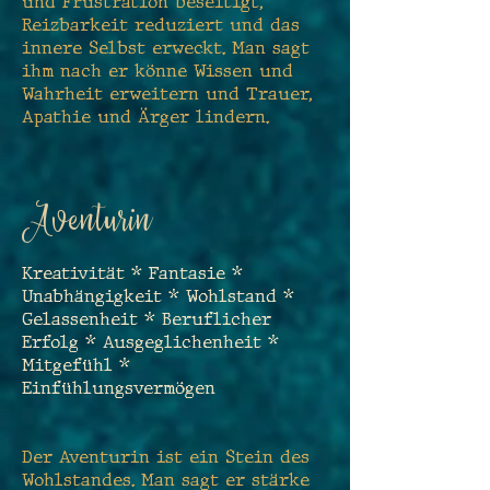
und Frustration beseitigt,
Reizbarkeit reduziert und das
innere Selbst erweckt. Man sagt
ihm nach er könne Wissen und
Wahrheit erweitern und Trauer,
Apathie und Ärger lindern.
Aventurin
K
reativität * Fantasie *
Unabhängigkeit * Wohlstand *
Gelassenheit * Beruflicher
Erfolg * Ausgeglichenheit *
Mitgefühl *
Einfühlungsvermögen
Der Aventurin ist ein Stein des
Wohlstandes. Man sagt er stärke