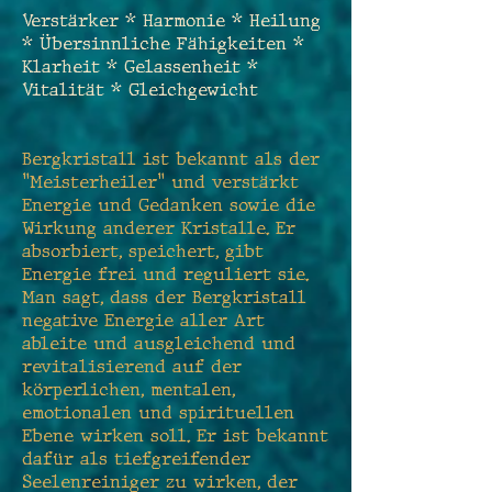
Verstärker * Harmonie * Heilung
* Übersinnliche Fähigkeiten *
Klarheit * Gelassenheit *
Vitalität * Gleichgewicht
Bergkristall ist bekannt als der
"Meisterheiler" und verstärkt
Energie und Gedanken sowie die
Wirkung anderer Kristalle. Er
absorbiert, speichert, gibt
Energie frei und reguliert sie.
Man sagt, dass der Bergkristall
negative Energie aller Art
ableite und ausgleichend und
revitalisierend auf der
körperlichen, mentalen,
emotionalen und spirituellen
Ebene wirken soll. Er ist bekannt
dafür als tiefgreifender
Seelenreiniger zu wirken, der