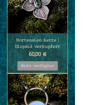
Hortensien Kette |
Diopsid verkupfert
Preis
60,00 €
Nicht verfügbar