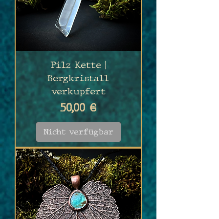
Pilz Kette |
Bergkristall
verkupfert
Preis
50,00 €
Nicht verfügbar