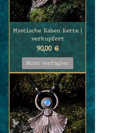
Mystische Raben Kette |
verkupfert
Preis
90,00 €
Nicht verfügbar