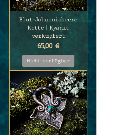
Blut-Johannisbeere
Kette | Kyanit
verkupfert
Preis
65,00 €
Nicht verfügbar