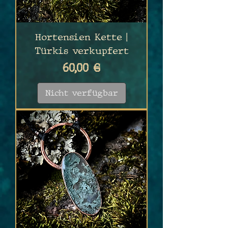
Hortensien Kette |
Türkis verkupfert
Preis
60,00 €
Nicht verfügbar