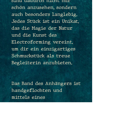
sind dadurch nicht nur
schön anzusehen, sondern
auch besonders langlebig.
Jedes Stück ist ein Unikat,
das die Magie der Natur
und die Kunst des
Electroforming vereint,
um dir ein einzigartiges
Schmuckstück als treue
Begleiterin anzubieten.
Das Band des Anhängers ist
handgeflochten und
mittels eines
Schiebeknoten im Nacken
stufenlos
größenverstellbar, so dass
Du sehr flexibel sein und