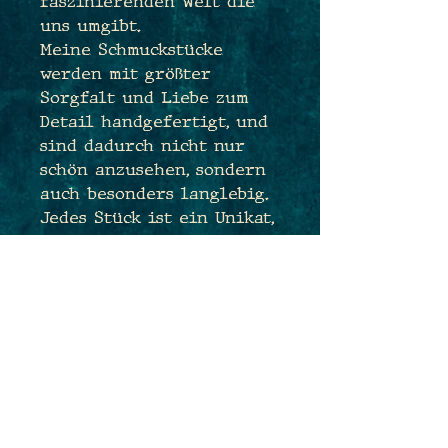
faszinierenden Welt die
uns umgibt.
Meine Schmuckstücke
werden mit größter
Sorgfalt und Liebe zum
Detail handgefertigt, und
sind dadurch nicht nur
schön anzusehen, sondern
auch besonders langlebig.
Jedes Stück ist ein Unikat,
das die Magie der Natur
und die Kunst des
Electroforming vereint,
um dir ein einzigartiges
Schmuckstück als treue
Begleiterin anzubieten.