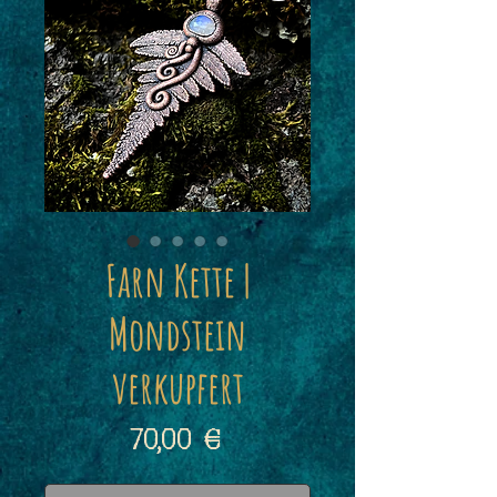
Farn Kette |
Mondstein
verkupfert
Preis
70,00 €