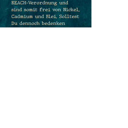
REACH-Verordnung und
sind somit frei von Nickel,
Cadmium und Blei. Solltest
Du dennoch bedenken
haben und sehr
empfindlich sein, tausche
ich Dir die Ohrhaken sehr
gerne kostenfrei gegen
antiallergene
Edelstahlhaken aus. Sende
mir hierfür einfach eine
Nachricht während des
Bestellprozesses :)
Maße: 2,2cm x 2,3cm
Gesamtlänge: 5,0cm