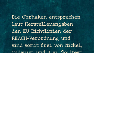
Die Ohrhaken entsprechen
laut Herstellerangaben
den EU Richtlinien der
REACH-Verordnung und
sind somit frei von Nickel,
Cadmium und Blei. Solltest
Du dennoch bedenken
haben und sehr
empfindlich sein, tausche
ich Dir die Ohrhaken sehr
gerne kostenfrei gegen
antiallergene
Edelstahlhaken aus. Sende
mir hierfür einfach eine
Nachricht während des
Bestellprozesses :)