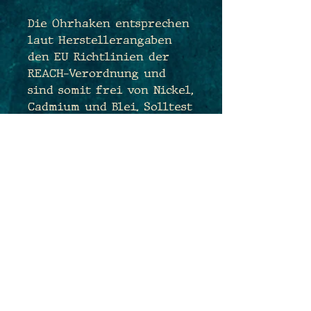
Die Ohrhaken entsprechen
laut Herstellerangaben
den EU Richtlinien der
REACH-Verordnung und
sind somit frei von Nickel,
Cadmium und Blei. Solltest
Du dennoch bedenken
haben und sehr
empfindlich sein, tausche
ich Dir die Ohrhaken sehr
gerne kostenfrei gegen
antiallergene
Edelstahlhaken aus. Sende
mir hierfür einfach eine
Nachricht während des
Bestellprozesses :)