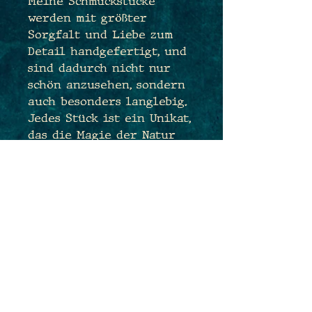
Meine Schmuckstücke
werden mit größter
Sorgfalt und Liebe zum
Detail handgefertigt, und
sind dadurch nicht nur
schön anzusehen, sondern
auch besonders langlebig.
Jedes Stück ist ein Unikat,
das die Magie der Natur
und die Kunst des
Electroforming vereint,
um dir ein einzigartiges
Schmuckstück als treue
Begleiterin anzubieten.