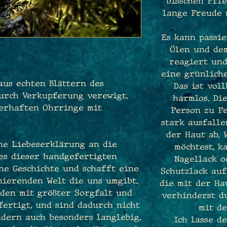
bisschen Pfle
lange Freude 
Es kann passie
Ölen und de
reagiert und
eine grünliche
us echten Blättern des
Das ist vol
durch Verkupferung verewigt.
harmlos. Di
berhaften Ohrringe mit
Person zu P
stark ausfall
der Haut ab.
ine Liebeserklärung an die
möchtest, k
des dieser handgefertigten
Nagellack 
ne Geschichte und schafft eine
Schutzlack auf
nierenden Welt die uns umgibt.
die mit der Ha
den mit größter Sorgfalt und
verhinderst du
ertigt, und sind dadurch nicht
mit de
ndern auch besonders langlebig.
Ich lasse d