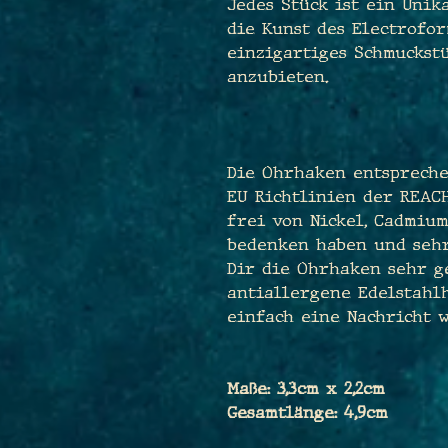
Jedes Stück ist ein Unik
die Kunst des Electrofor
einzigartiges Schmuckstü
anzubieten.
Die Ohrhaken entspreche
EU Richtlinien der REAC
frei von Nickel, Cadmium
bedenken haben und sehr
Dir die Ohrhaken sehr g
antiallergene Edelstahl
einfach eine Nachricht w
Maße: 3,3cm x 2,2cm
Gesamtlänge: 4,9cm