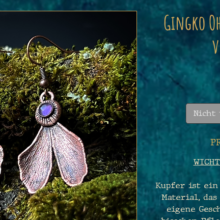
Gingko Oh
v
Nicht
P
WICHT
Kupfer ist ein
Material, das
eigene Gesch