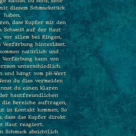
ge kannst du sehr, sehr
mit diesem Schmuckstück
haben.
ren, dass Kupfer mit den
m Schweiß auf der Haut
, vor allem bei Ringen,
 Verfärbung hinterlässt.
lkommen natürlich und
e Verfärbung kann von
errson unterschiedlich
en und hängt vom pH-Wert
 Wenn du dies vermeiden
annst du einen klaren
oder hautfreundlichen
 die Bereiche auftragen,
ut in Kontakt kommen. So
, dass das Kupfer direkt
r Haut reagiert.
en Schmuck absichtlich