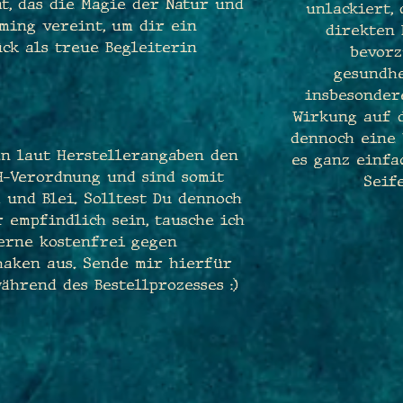
at, das die Magie der Natur und
unlackiert,
ming vereint, um dir ein
direkten
ck als treue Begleiterin
bevorz
gesundhe
insbesondere
Wirkung auf d
dennoch eine 
n laut Herstellerangaben den
es ganz einfa
H-Verordnung und sind somit
Seif
 und Blei. Solltest Du dennoch
 empfindlich sein, tausche ich
erne kostenfrei gegen
haken aus. Sende mir hierfür
ährend des Bestellprozesses :)