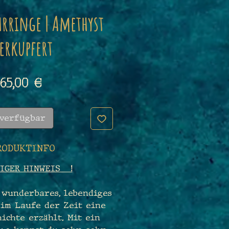
rringe | Amethyst
erkupfert
Preis
65,00 €
 verfügbar
RODUKTINFO
IGER HINWEIS !
 wunderbares, lebendiges
 im Laufe der Zeit eine
ichte erzählt. Mit ein