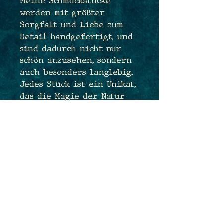
Meine Schmuckstücke
werden mit größter
Sorgfalt und Liebe zum
Detail handgefertigt, und
sind dadurch nicht nur
schön anzusehen, sondern
auch besonders langlebig.
Jedes Stück ist ein Unikat,
das die Magie der Natur
und die Kunst des
Electroforming vereint,
um dir ein einzigartiges
Schmuckstück als treue
Begleiterin anzubieten.