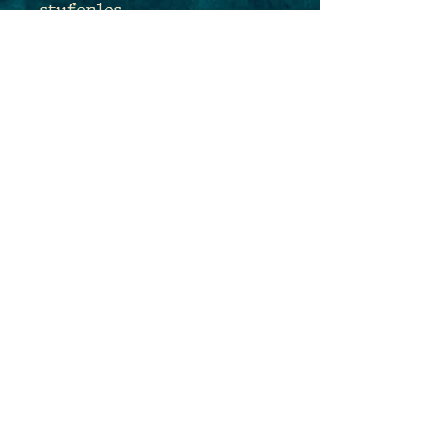
stufenlos
größenverstellbar, so dass
Du sehr flexibel sein und
die Länge des Anhängers
je nach Outfit, Lust und
Laune anpassen kannst.
Maße des Anhängers:
6,5cm x 2,9cm
PRODUKTINFO
WICHTIGER HINWEIS !