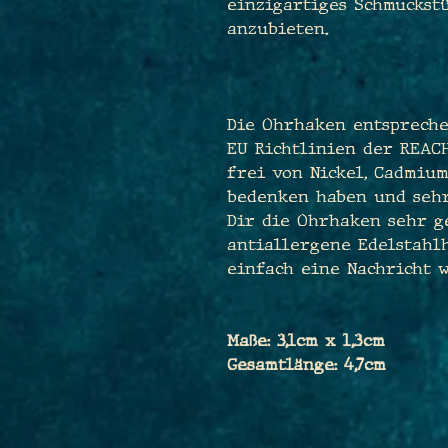
einzigartiges Schmuckstü
anzubieten.
Die Ohrhaken entspreche
EU Richtlinien der REAC
frei von Nickel, Cadmium
bedenken haben und sehr
Dir die Ohrhaken sehr g
antiallergene Edelstahl
einfach eine Nachricht w
Maße: 3,1cm x 1,3cm
Gesamtlänge: 4,7cm