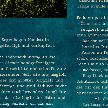
bisschen Pfle
lange Freude 
Es kann passie
Ölen und de
reagiert und
eine grünliche
e Regenbogen Mondstein
Das ist vol
gefertigt und verkupfert.
harmlos. Di
Person zu P
ine Liebeserklärung an die
stark ausfall
des dieser handgefertigten
der Haut ab.
ne Geschichte und schafft eine
möchtest, k
nierenden Welt die uns umgibt.
Nagellack 
den mit größter Sorgfalt und
Schutzlack auf
ertigt, und sind dadurch nicht
die mit der Ha
ndern auch besonders langlebig.
verhinderst du
at, das die Magie der Natur und
mit de
ming vereint, um dir ein
Ich lasse d