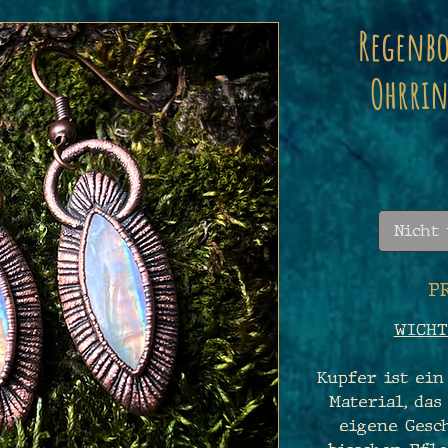
Regenb
Ohrrin
Nicht
P
WICHT
Kupfer ist ein
Material, das
eigene Gesch