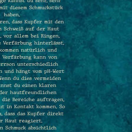
ge kannst du sehr, sehr
mit diesem Schmuckstück
haben.
ren, dass Kupfer mit den
m Schweiß auf der Haut
, vor allem bei Ringen,
 Verfärbung hinterlässt.
lkommen natürlich und
e Verfärbung kann von
errson unterschiedlich
en und hängt vom pH-Wert
 Wenn du dies vermeiden
annst du einen klaren
oder hautfreundlichen
 die Bereiche auftragen,
ut in Kontakt kommen. So
, dass das Kupfer direkt
r Haut reagiert.
en Schmuck absichtlich