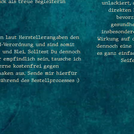
ck als treue Begleiterin
unlackiert,
direkten
bevorz
gesundhe
insbesondere
n laut Herstellerangaben den
Wirkung auf d
H-Verordnung und sind somit
dennoch eine 
 und Blei. Solltest Du dennoch
es ganz einfa
 empfindlich sein, tausche ich
Seif
erne kostenfrei gegen
haken aus. Sende mir hierfür
ährend des Bestellprozesses :)