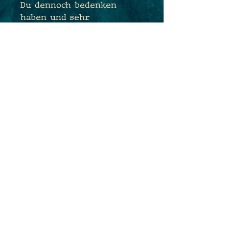
Du dennoch bedenken
haben und sehr
empfindlich sein, tausche
ich Dir die Ohrhaken sehr
gerne kostenfrei gegen
antiallergene
Edelstahlhaken aus. Sende
mir hierfür einfach eine
Nachricht während des
Bestellprozesses :)
Maße: 3,2cm x 1,7cm
Gesamtlänge: 4,7cm
PRODUKTINFO