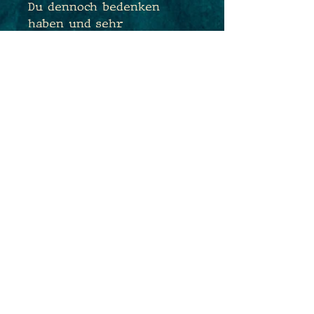
Du dennoch bedenken
haben und sehr
empfindlich sein, tausche
ich Dir die Ohrhaken sehr
gerne kostenfrei gegen
antiallergene
Edelstahlhaken aus. Sende
mir hierfür einfach eine
Nachricht während des
Bestellprozesses :)
Maße: 3,2cm x 1,7cm
Gesamtlänge: 4,7cm
PRODUKTINFO