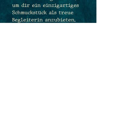
um dir ein einzigartiges
Schmuckstück als treue
Begleiterin anzubieten.
Die Ohrhaken entsprechen
laut Herstellerangaben
den EU Richtlinien der
REACH-Verordnung und
sind somit frei von Nickel,
Cadmium und Blei. Solltest
Du dennoch bedenken
haben und sehr
empfindlich sein, tausche
ich Dir die Ohrhaken sehr
gerne kostenfrei gegen
antiallergene
Edelstahlhaken aus. Sende