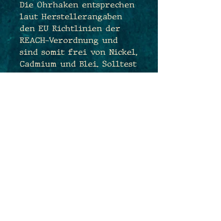
Die Ohrhaken entsprechen
laut Herstellerangaben
den EU Richtlinien der
REACH-Verordnung und
sind somit frei von Nickel,
Cadmium und Blei. Solltest
Du dennoch bedenken
haben und sehr
empfindlich sein, tausche
ich Dir die Ohrhaken sehr
gerne kostenfrei gegen
antiallergene
Edelstahlhaken aus. Sende
mir hierfür einfach eine
Nachricht während des
Bestellprozesses :)
Maße: 4,0cm x 1,0cm