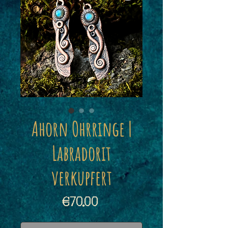
Ahorn Ohrringe |
Labradorit
verkupfert
Price
€70.00