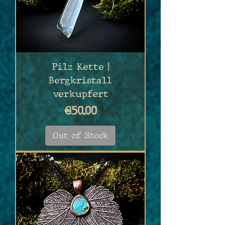
Pilz Kette |
Bergkristall
verkupfert
Price
€50.00
Out of Stock