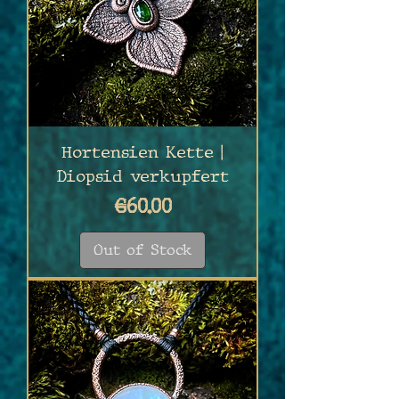
Hortensien Kette |
Diopsid verkupfert
Price
€60.00
Out of Stock