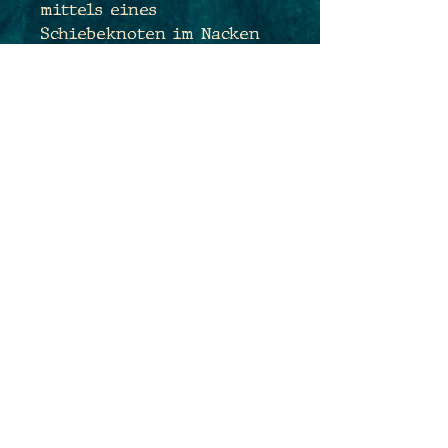
mittels eines
Schiebeknoten im Nacken
stufenlos
größenverstellbar, so dass
Du sehr flexibel sein und
die Länge des Anhängers
je nach Outfit, Lust und
Laune anpassen kannst.
Maße des Anhängers:
4,7cm x 3,0cm
PRODUKTINFO