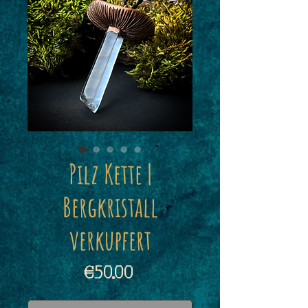
Pilz Kette |
Bergkristall
verkupfert
Price
€50.00