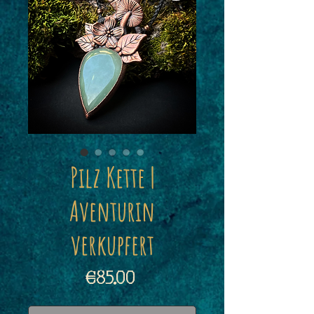
Pilz Kette |
Aventurin
verkupfert
Price
€85.00