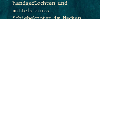
handgeflochten und
mittels eines
Schiebeknoten im Nacken
stufenlos
größenverstellbar, so dass
Du sehr flexibel sein und
die Länge des Anhängers
je nach Outfit, Lust und
Laune anpassen kannst.
Maße des Anhängers:
7,1cm x 4,0cm