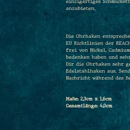
einzigartiges Schmuckstü
anzubieten.
Die Ohrhaken entspreche
EU Richtlinien der REAC
frei von Nickel, Cadmium
bedenken haben und sehr
Dir die Ohrhaken sehr g
Edelstahlhaken aus. Sen
Nachricht während des Be
Maße: 2,3cm x 1,6cm
Gesamtlänge: 4,0cm