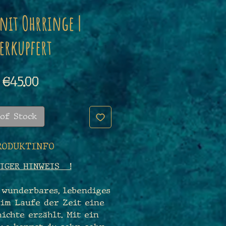
it Ohrringe |
erkupfert
Price
€45.00
of Stock
RODUKTINFO
IGER HINWEIS !
 wunderbares, lebendiges
 im Laufe der Zeit eine
ichte erzählt. Mit ein