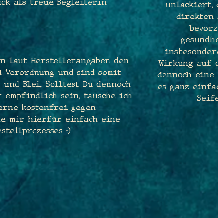
ck als treue Begleiterin
unlackiert,
direkten
bevorz
gesundhe
insbesondere
n laut Herstellerangaben den
Wirkung auf d
H-Verordnung und sind somit
dennoch eine 
 und Blei. Solltest Du dennoch
es ganz einfa
 empfindlich sein, tausche ich
Seif
erne kostenfrei gegen
de mir hierfür einfach eine
stellprozesses :)