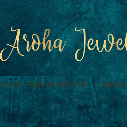
About me
Gemstone Encyclopedia
Testimonials