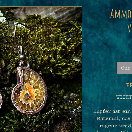
Ammon
v
Out 
P
WICHT
Kupfer ist ein
Material, das
eigene Gesch