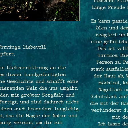
bisschen Pfle
lange Freude 
Es kann passie
Ölen und de
reagiert und
eine grünliche
rringe, liebevoll
Das ist vol
pfert.
harmlos. Di
Person zu P
ine Liebeserklärung an die
stark ausfall
des dieser handgefertigten
der Haut ab.
ne Geschichte und schafft eine
möchtest, k
nierenden Welt die uns umgibt.
Nagellack 
den mit größter Sorgfalt und
Schutzlack auf
ertigt, und sind dadurch nicht
die mit der Ha
ndern auch besonders langlebig.
verhinderst du
at, das die Magie der Natur und
mit de
ming vereint, um dir ein
Ich lasse d