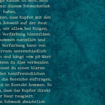
ge kannst du sehr, sehr
mit diesem Schmuckstück
haben.
ren, dass Kupfer mit den
m Schweiß auf der Haut
, vor allem bei Ringen,
 Verfärbung hinterlässt.
lkommen natürlich und
e Verfärbung kann von
errson unterschiedlich
en und hängt vom pH-Wert
 Wenn du dies vermeiden
annst du einen klaren
oder hautfreundlichen
 die Bereiche auftragen,
ut in Kontakt kommen. So
, dass das Kupfer direkt
r Haut reagiert.
en Schmuck absichtlich