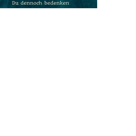
Du dennoch bedenken
haben und sehr
empfindlich sein, tausche
ich Dir die Ohrhaken sehr
gerne kostenfrei gegen
Edelstahlhaken aus. Sende
mir hierfür einfach eine
Nachricht während des
Bestellprozesses :)
Maße: 2,0cm x 1,4cm
Gesamtlänge: 3,6cm
PRODUKTINFO
WICHTIGER HINWEIS !