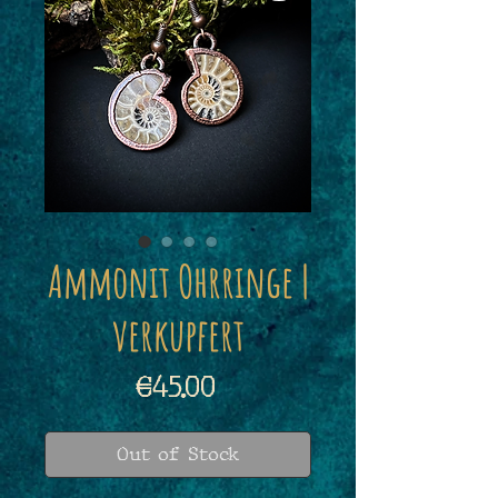
Ammonit Ohrringe |
verkupfert
Price
€45.00
Out of Stock