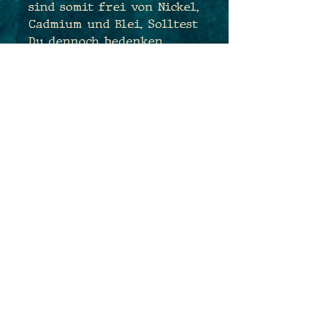
sind somit frei von Nickel,
Cadmium und Blei. Solltest
Du dennoch bedenken
haben und sehr
empfindlich sein, tausche
ich Dir die Ohrhaken sehr
gerne kostenfrei gegen
Edelstahlhaken aus. Sende
mir hierfür einfach eine
Nachricht während des
Bestellprozesses :)
Maße: 3,8cm x 2,0cm
Gesamtlänge: 5,4cm