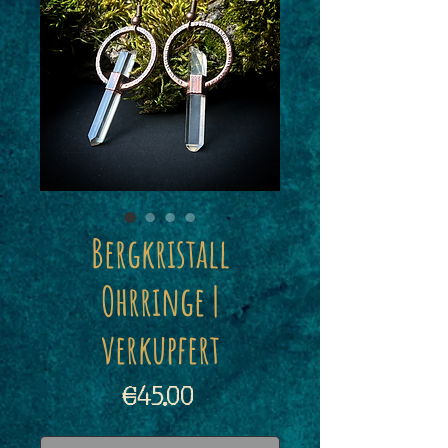
Bergkristall
Ohrringe |
verkupfert
Price
€45.00