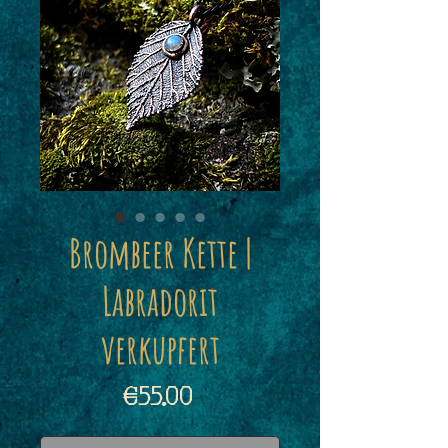
Brombeer Kette |
Labradorit
verkupfert
Price
€55.00