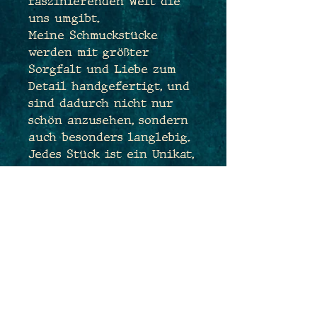
faszinierenden Welt die
uns umgibt.
Meine Schmuckstücke
werden mit größter
Sorgfalt und Liebe zum
Detail handgefertigt, und
sind dadurch nicht nur
schön anzusehen, sondern
auch besonders langlebig.
Jedes Stück ist ein Unikat,
das die Magie der Natur
und die Kunst des
Electroforming vereint,
um dir ein einzigartiges
Schmuckstück als treue
Begleiterin anzubieten.