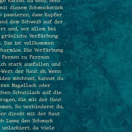
ge kannst du sehr, sehr
mit diesem Schmuckstück
n passieren, dass Kupfer
und dem Schweiß auf der
rt und, vor allem bei
e grünliche Verfärbung
t. Das ist vollkommen
 harmlos. Die Verfärbung
 Person zu Perrson
ich stark ausfallen und
-Wert der Haut ab. Wenn
iden möchtest, kannst du
aren Nagellack oder
chen Schutzlack auf die
ragen, die mit der Haut
mmen. So verhinderst du,
fer direkt mit der Haut
ch lasse den Schmuck
 unlackiert, da viele