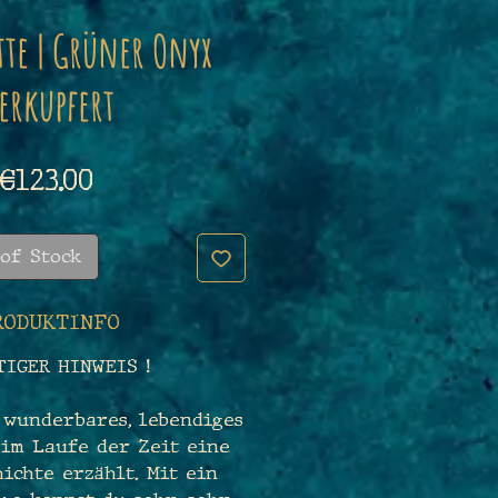
tte | Grüner Onyx
erkupfert
Price
€123.00
of Stock
RODUKTINFO
TIGER HINWEIS !
 wunderbares, lebendiges
 im Laufe der Zeit eine
ichte erzählt. Mit ein