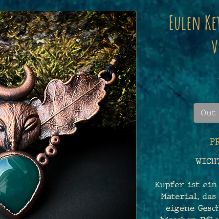
Eulen Ke
v
Out 
P
WICH
Kupfer ist ein
Material, das
eigene Gesch