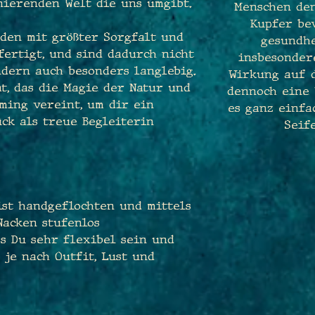
nierenden Welt die uns umgibt.
Menschen de
Kupfer bev
den mit größter Sorgfalt und
gesundhe
ertigt, und sind dadurch nicht
insbesondere
ndern auch besonders langlebig.
Wirkung auf d
at, das die Magie der Natur und
dennoch eine 
ming vereint, um dir ein
es ganz einfa
ck als treue Begleiterin
Seif
ist handgeflochten und mittels
Nacken stufenlos
ss Du sehr flexibel sein und
je nach Outfit, Lust und