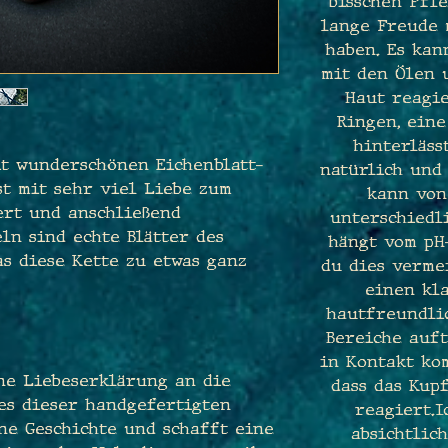
bisschen Pfle
lange Freude 
haben. Es kan
mit den Ölen 
Haut reagie
Ringen, ein
hinterläss
it wunderschönen Eichenblatt-
natürlich und
st mit sehr viel Liebe zum
kann von
ert und anschließend
unterschiedl
ln sind echte Blätter des
hängt vom pH
s diese Kette zu etwas ganz
du dies verme
einen kl
hautfreundli
Bereiche auft
in Kontakt ko
ine Liebeserklärung an die
dass das Kup
des dieser handgefertigten
reagiert.I
ne Geschichte und schafft eine
absichtlich