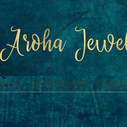
About me
Gemstone Encyclopedia
Testimonials