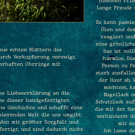
bisschen Pfle
lange Freude 
Es kann passie
Ölen und de
reagiert und
eine grünliche
us echten Blättern des
Das ist vol
durch Verkupferung verewigt.
harmlos. Di
berhaften Ohrringe mit
Person zu P
stark ausfall
der Haut ab.
möchtest, k
ine Liebeserklärung an die
Nagellack 
des dieser handgefertigten
Schutzlack auf
ne Geschichte und schafft eine
die mit der Ha
nierenden Welt die uns umgibt.
verhinderst du
den mit größter Sorgfalt und
mit de
ertigt, und sind dadurch nicht
Ich lasse d