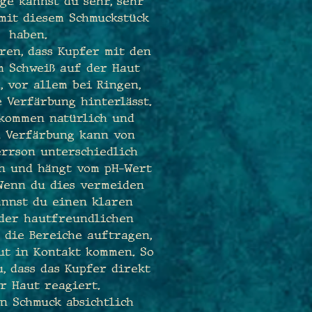
ge kannst du sehr, sehr
mit diesem Schmuckstück
haben.
ren, dass Kupfer mit den
m Schweiß auf der Haut
, vor allem bei Ringen,
 Verfärbung hinterlässt.
lkommen natürlich und
e Verfärbung kann von
errson unterschiedlich
en und hängt vom pH-Wert
 Wenn du dies vermeiden
annst du einen klaren
oder hautfreundlichen
 die Bereiche auftragen,
ut in Kontakt kommen. So
, dass das Kupfer direkt
r Haut reagiert.
en Schmuck absichtlich