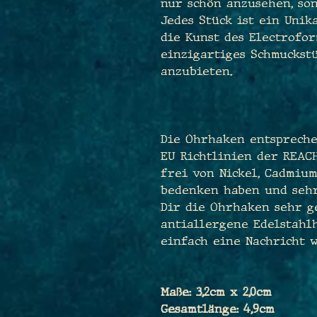
nur schön anzusehen, so
Jedes Stück ist ein Unik
die Kunst des Electrofor
einzigartiges Schmuckstü
anzubieten.
Die Ohrhaken entspreche
EU Richtlinien der REAC
frei von Nickel, Cadmium
bedenken haben und sehr
Dir die Ohrhaken sehr g
antiallergene Edelstahl
einfach eine Nachricht w
Maße: 3,2cm x 2,0cm
Gesamtlänge: 4,9cm