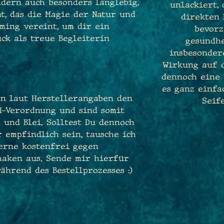
ndern auch besonders langlebig.
unlackiert,
at, das die Magie der Natur und
direkten
ming vereint, um dir ein
bevorz
ck als treue Begleiterin
gesundhe
insbesondere
Wirkung auf d
dennoch eine 
es ganz einfa
n laut Herstellerangaben den
Seif
H-Verordnung und sind somit
 und Blei. Solltest Du dennoch
 empfindlich sein, tausche ich
erne kostenfrei gegen
haken aus. Sende mir hierfür
ährend des Bestellprozesses :)