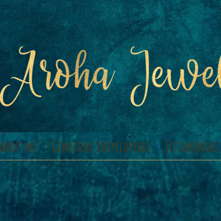
About me
Gemstone Encyclopedia
Testimonials