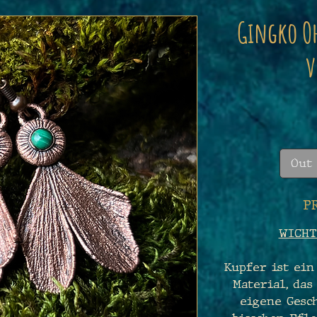
Gingko Oh
v
Out 
P
WICHT
Kupfer ist ein
Material, das
eigene Gesch