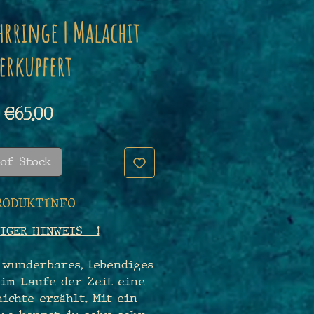
rringe | Malachit
erkupfert
Price
€65.00
of Stock
RODUKTINFO
IGER HINWEIS !
 wunderbares, lebendiges
 im Laufe der Zeit eine
ichte erzählt. Mit ein