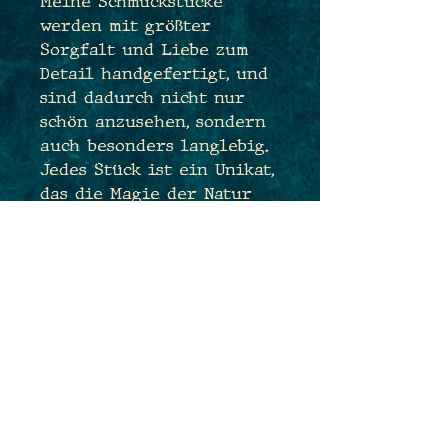
Meine Schmuckstücke
werden mit größter
Sorgfalt und Liebe zum
Detail handgefertigt, und
sind dadurch nicht nur
schön anzusehen, sondern
auch besonders langlebig.
Jedes Stück ist ein Unikat,
das die Magie der Natur
und die Kunst des
Electroforming vereint,
um dir ein einzigartiges
Schmuckstück als treue
Begleiterin anzubieten.