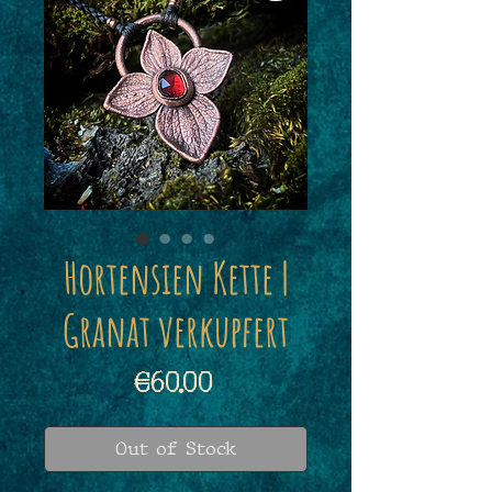
Hortensien Kette |
Granat verkupfert
Price
€60.00
Out of Stock