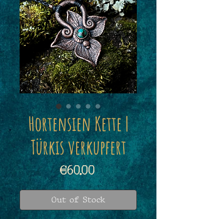
Hortensien Kette |
Türkis verkupfert
Price
€60.00
Out of Stock