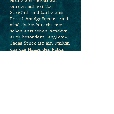
Meine Schmuckstücke
werden mit größter
Sorgfalt und Liebe zum
Detail handgefertigt, und
sind dadurch nicht nur
schön anzusehen, sondern
auch besonders langlebig.
Jedes Stück ist ein Unikat,
das die Magie der Natur
und die Kunst des
Electroforming vereint,
um dir ein einzigartiges
Schmuckstück als treue
Begleiterin anzubieten.