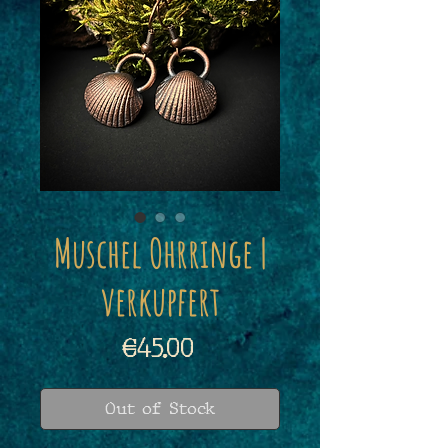
Muschel Ohrringe |
verkupfert
Price
€45.00
Out of Stock