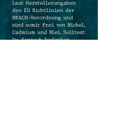
laut Herstellerangaben
den EU Richtlinien der
REACH-Verordnung und
sind somit frei von Nickel,
Cadmium und Blei. Solltest
Du dennoch bedenken
haben und sehr
empfindlich sein, tausche
ich Dir die Ohrhaken sehr
gerne kostenfrei gegen
antiallergene
Edelstahlhaken aus. Sende
mir hierfür einfach eine
Nachricht während des
Bestellprozesses :)
Maße: 2,1cm x 1,5cm
Gesamtlänge: 3,6cm