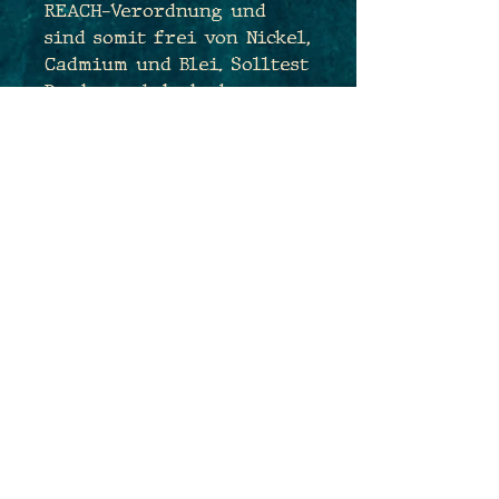
REACH-Verordnung und
sind somit frei von Nickel,
Cadmium und Blei. Solltest
Du dennoch bedenken
haben und sehr
empfindlich sein, tausche
ich Dir die Ohrhaken sehr
gerne kostenfrei gegen
Edelstahlhaken aus. Sende
mir hierfür einfach eine
Nachricht während des
Bestellprozesses :)
Maße: 2,7cm x 1,5cm
Gesamtlänge: 4,3cm