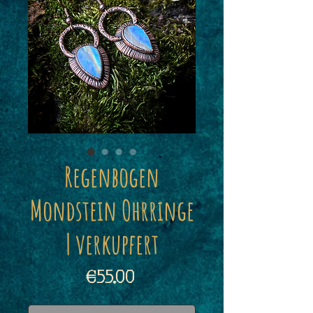
Regenbogen
Mondstein Ohrringe
| verkupfert
Price
€55.00