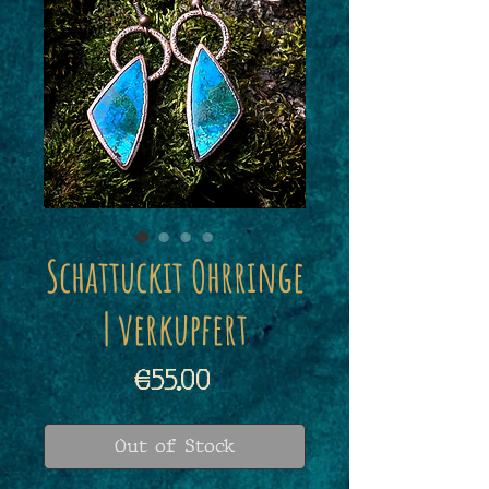
Schattuckit Ohrringe
| verkupfert
Price
€55.00
Out of Stock