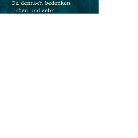
Du dennoch bedenken
haben und sehr
empfindlich sein, tausche
ich Dir die Ohrhaken sehr
gerne kostenfrei gegen
antiallergene
Edelstahlhaken aus. Sende
mir hierfür einfach eine
Nachricht während des
Bestellprozesses :)
Maße: 3,2cm x 1,7cm
Gesamtlänge: 4,7cm
PRODUKTINFO