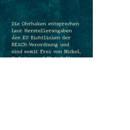
Die Ohrhaken entsprechen
laut Herstellerangaben
den EU Richtlinien der
REACH-Verordnung und
sind somit frei von Nickel,
Cadmium und Blei. Solltest
Du dennoch bedenken
haben und sehr
empfindlich sein, tausche
ich Dir die Ohrhaken sehr
gerne kostenfrei gegen
antiallergene
Edelstahlhaken aus. Sende
mir hierfür einfach eine
Nachricht während des
Bestellprozesses :)