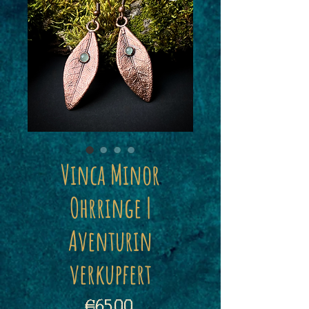
Vinca Minor
Ohrringe |
Aventurin
verkupfert
Price
€65.00