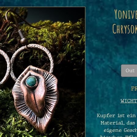
Yonive
Chryso
Out 
P
WICHT
Kupfer ist ein
Material, das
eigene Gesch