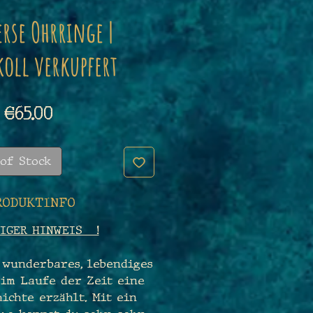
rse Ohrringe |
koll verkupfert
Price
€65.00
of Stock
RODUKTINFO
IGER HINWEIS !
 wunderbares, lebendiges
 im Laufe der Zeit eine
ichte erzählt. Mit ein