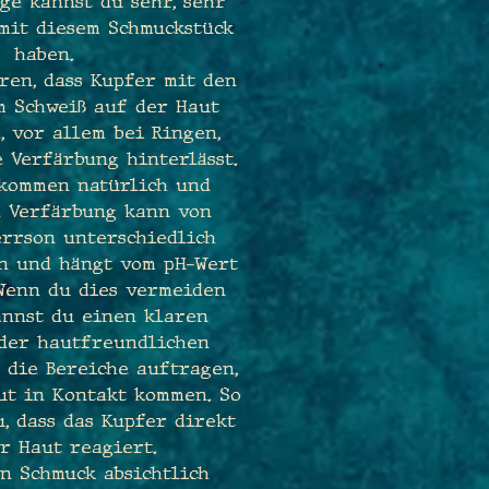
ge kannst du sehr, sehr
mit diesem Schmuckstück
haben.
ren, dass Kupfer mit den
m Schweiß auf der Haut
, vor allem bei Ringen,
 Verfärbung hinterlässt.
lkommen natürlich und
e Verfärbung kann von
errson unterschiedlich
en und hängt vom pH-Wert
 Wenn du dies vermeiden
annst du einen klaren
oder hautfreundlichen
 die Bereiche auftragen,
ut in Kontakt kommen. So
, dass das Kupfer direkt
r Haut reagiert.
en Schmuck absichtlich