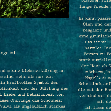
bisschen Pfle
lange Freude 
Es kann passie
Ölen und de
reagiert und
eine grünliche
Das ist vol
harmlos. Di
inge mit
Person zu P
stark ausfall
der Haut ab.
ind meine Liebeserklärung an
möchtest, k
ie sind mehr als nur ein
Nagellack 
ein kraftvolles Symbol der
Schutzlack auf
blichkeit und der Stärkung des
die mit der Ha
l Liebe und Detailarbeit von
verhinderst du
diese Ohrringe die Schönheit
mit de
Vulva als unglaublich starkes
Ich lasse d