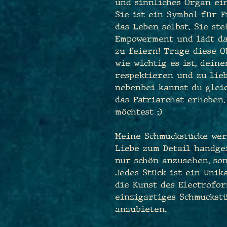
und sinnliches Organ ein
Sie ist ein Symbol für F
das Leben selbst. Sie st
Empowerment und lädt da
zu feiern! Trage diese 
wie wichtig es ist, dein
respektieren und zu lieb
nebenbei kannst du glei
das Patriarchat erheben.
möchtest ;)
Meine Schmuckstücke wer
Liebe zum Detail handgef
nur schön anzusehen, so
Jedes Stück ist ein Unik
die Kunst des Electrofor
einzigartiges Schmuckstü
anzubieten.