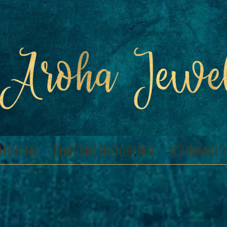
About me
Gemstone Encyclopedia
Testimonials