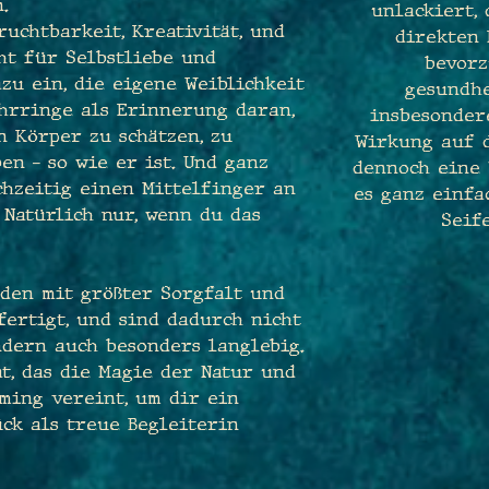
.
unlackiert,
ruchtbarkeit, Kreativität, und
direkten
eht für Selbstliebe und
bevorz
zu ein, die eigene Weiblichkeit
gesundhe
Ohrringe als Erinnerung daran,
insbesondere
en Körper zu schätzen, zu
Wirkung auf d
en – so wie er ist. Und ganz
dennoch eine 
chzeitig einen Mittelfinger an
es ganz einfa
 Natürlich nur, wenn du das
Seif
den mit größter Sorgfalt und
ertigt, und sind dadurch nicht
ndern auch besonders langlebig.
at, das die Magie der Natur und
ming vereint, um dir ein
ck als treue Begleiterin